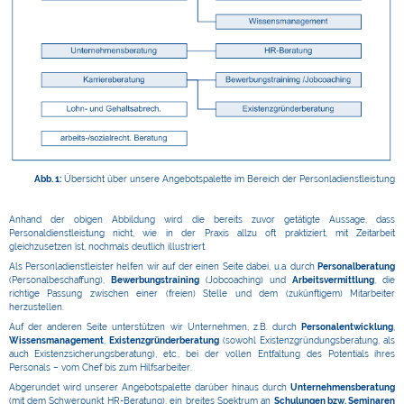
Abb. 1:
Übersicht über unsere Angebotspalette im Bereich der Personladienstleistung
Anhand der obigen Abbildung wird die bereits zuvor getätigte Aussage, dass
Personaldienstleistung nicht, wie in der Praxis allzu oft praktiziert, mit Zeitarbeit
gleichzusetzen ist, nochmals deutlich illustriert.
Als Personladienstleister helfen wir auf der einen Seite dabei, u.a. durch
Personalberatung
(Personalbeschaffung),
Bewerbungstraining
(Jobcoaching) und
Arbeitsvermittlung
, die
richtige Passung zwischen einer (freien) Stelle und dem (zukünftigem) Mitarbeiter
herzustellen.
Auf der anderen Seite unterstützen wir Unternehmen, z.B. durch
Personalentwicklung
,
Wissensmanagement
,
Existenzgründerberatung
(sowohl Existenzgründungsberatung, als
auch Existenzsicherungsberatung), etc., bei der vollen Entfaltung des Potentials ihres
Personals – vom Chef bis zum Hilfsarbeiter.
Abgerundet wird unserer Angebotspalette darüber hinaus durch
Unternehmensberatung
(mit dem Schwerpunkt HR-Beratung), ein breites Spektrum an
Schulungen bzw. Seminaren