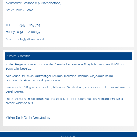
Neustädter Passage 6 (Zwischenetage)
06122 Halle / Saale
Tel.: 0345 – 6851784
Handy: 0151 – 22288635
Mail: info@pdl-melzer.de
Unsere Bürozeiten
In der Regel ist unser Büro in der Neustädter Passage 6 täglich zwischen 08:00 und
15:00 Uhr besetzt.
Auf Grund, z.T. auch kurzfristiger (Außen-)Termine, können wir jedoch keine
permanente Anwesenheit garantieren.
Um unnütze Weg zu vermeiden, bitten wir Sie deshalb, vorher einen Termin mit uns zu
vereinbaren.
Rufen Sie uns an, schicken Sie uns eine Mail oder füllen Sie das Kontaktformular auf
dieser WebSite aus.
Vielen Dank für Ihr Verständnis!
IMPRESSUM