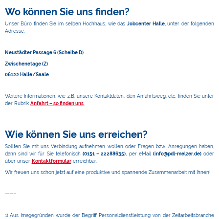
Wo können Sie uns finden?
Unser Büro finden Sie im selben Hochhaus, wie das
Jobcenter Halle
, unter der folgenden
Adresse:
Neustädter Passage 6 (Scheibe D)
Zwischenetage (Z)
06122 Halle/Saale
Weitere Informationen, wie z.B. unsere Kontaktdaten, den Anfahrtsweg, etc. finden Sie unter
der Rubrik
Anfahrt – so finden uns
.
Wie können Sie uns erreichen?
Sollten Sie mit uns Verbindung aufnehmen wollen oder Fragen bzw. Anregungen haben,
dann sind wir für Sie telefonisch
(0151 – 22288635)
, per eMail
(info@pdl-melzer.de)
oder
über unser
Kontaktformular
erreichbar.
Wir freuen uns schon jetzt auf eine produktive und spannende Zusammenarbeit mit Ihnen!
——–
1) Aus Imagegründen wurde der Begriff Personaldienstleistung von der Zeitarbeitsbranche