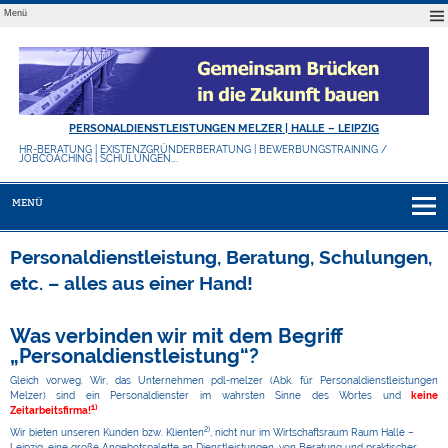
Menü
PERSONALDIENSTLEISTUNGEN MELZER | HALLE – LEIPZIG
HR-BERATUNG | EXISTENZGRÜNDERBERATUNG | BEWERBUNGSTRAINING /
JOBCOACHING | SCHULUNGEN….
MENÜ
Personaldienstleistung, Beratung, Schulungen,
etc. – alles aus einer Hand!
Was verbinden wir mit dem Begriff
„Personaldienstleistung“?
Gleich vorweg. Wir, das Unternehmen pdl-melzer (Abk. für Personaldienstleistungen
Melzer) sind ein Personaldienster im wahrsten Sinne des Wortes und
keine
1)
Zeitarbeitsfirma!
2)
Wir bieten unseren Kunden bzw. Klienten
, nicht nur im Wirtschaftsraum Raum Halle –
Leipzig, eine große Angebotspalette an Dienstleistungen, von Beratung und praktischer