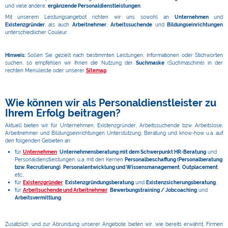
und viele andere,
ergänzende Personaldienstleistungen
.
Mit unserem Leistungsangebot richten wir uns sowohl an
Unternehmen
und
Existenzgründer
, als auch
Arbeitnehmer
,
Arbeitssuchende
und
Bildungseinrichtungen
unterschiedlicher Couleur.
Hinweis:
Sollen Sie gezielt nach bestimmten Leistungen, Informationen oder Stichworten
suchen, so empfehlen wir Ihnen die Nutzung der
Suchmaske
(Suchmaschine) in der
rechten Menüleiste oder unserer
Sitemap
.
Wie können wir als Personaldienstleister zu
Ihrem Erfolg beitragen?
Aktuell bieten wir für Unternehmen, Existenzgründer, Arbeitssuchende bzw. Arbeitslose,
Arbeitnehmer und Bildungseinrichtungen Unterstützung, Beratung und know-how u.a. auf
den folgenden Gebieten an:
für
Unternehmen
:
Unternehmensberatung mit dem Schwerpunkt HR-Beratung
und
Personaldienstleistungen, u.a. mit den Kernen
Personalbeschaffung (Personalberatung
bzw. Recrutierung)
,
Personalentwicklung und Wissensmanagement
,
Outplacement
,
etc.,
für
Existenzgründer
:
Existenzgründungsberatung
und
Existenzsicherungsberatung
,
für
Arbeitsuchende und Arbeitnehmer
:
Bewerbungstraining / Jobcoaching
und
Arbeitsvermittlung
.
Zusätzlich, und zur Abrundung unserer Angebote, bieten wir, wie bereits erwähnt, Firmen