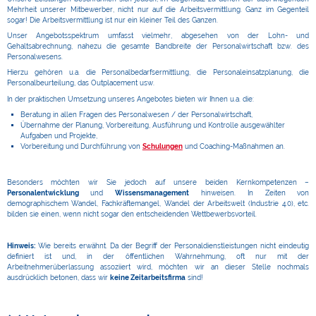
Mehrheit unserer Mitbewerber, nicht nur auf die Arbeitsvermittlung. Ganz im Gegenteil
sogar! Die Arbeitsvermittlung ist nur ein kleiner Teil des Ganzen.
Unser Angebotsspektrum umfasst vielmehr, abgesehen von der Lohn- und
Gehaltsabrechnung, nahezu die gesamte Bandbreite der Personalwirtschaft bzw. des
Personalwesens.
Hierzu gehören u.a. die Personalbedarfsermittlung, die Personaleinsatzplanung, die
Personalbeurteilung, das Outplacement usw.
In der praktischen Umsetzung unseres Angebotes bieten wir Ihnen u.a. die:
Beratung in allen Fragen des Personalwesen / der Personalwirtschaft,
Übernahme der Planung, Vorbereitung, Ausführung und Kontrolle ausgewählter
Aufgaben und Projekte,
Vorbereitung und Durchführung von
Schulungen
und Coaching-Maßnahmen an.
Besonders möchten wir Sie jedoch auf unsere beiden Kernkompetenzen –
Personalentwicklung
und
Wissensmanagement
hinweisen. In Zeiten von
demographischem Wandel, Fachkräftemangel, Wandel der Arbeitswelt (Industrie 4.0), etc.
bilden sie einen, wenn nicht sogar den entscheidenden Wettbewerbsvorteil.
Hinweis:
Wie bereits erwähnt. Da der Begriff der Personaldienstleistungen nicht eindeutig
definiert ist und, in der öffentlichen Wahrnehmung, oft nur mit der
Arbeitnehmerüberlassung assoziiert wird, möchten wir an dieser Stelle nochmals
ausdrücklich betonen, dass wir
keine Zeitarbeitsfirma
sind!