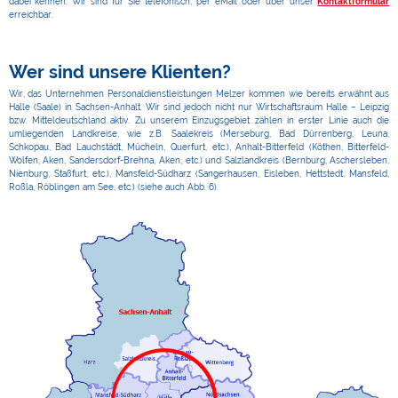
dabei kennen. Wir sind für Sie telefonisch, per eMail oder über unser
Kontaktformular
erreichbar.
Wer sind unsere Klienten?
Wir, das Unternehmen Personaldienstleistungen Melzer kommen wie bereits erwähnt aus
Halle (Saale) in Sachsen-Anhalt. Wir sind jedoch nicht nur Wirtschaftsraum Halle – Leipzig
bzw. Mitteldeutschland aktiv. Zu unserem Einzugsgebiet zählen in erster Linie auch die
umliegenden Landkreise, wie z.B. Saalekreis (Merseburg, Bad Dürrenberg, Leuna,
Schkopau, Bad Lauchstädt, Mücheln, Querfurt, etc.), Anhalt-Bitterfeld (Köthen, Bitterfeld-
Wolfen, Aken, Sandersdorf-Brehna, Aken, etc.) und Salzlandkreis (Bernburg, Aschersleben,
Nienburg, Staßfurt, etc.), Mansfeld-Südharz (Sangerhausen, Eisleben, Hettstedt, Mansfeld,
Roßla, Röblingen am See, etc.) (siehe auch Abb. 6).