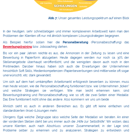
Abb. 7:
Unser gesamtes Leistungsspektrum auf einen Blick
In der heutigen, sehr schnelllebigen und immer komplexeren Arbeitswelt kann man den
Problemen der Klienten oft nur mit ähnlich komplexen Lösungsstrategien begegnen.
Als Beispiel hierfür sollen hier die
Personalberatung
(Personalbeschaffung) das
Bewerbungstraining
bzw. Jobcoaching stehen.
Bis vor ein paar Jahren reichte es aus, die Annoncen in der Zeitung zu lesen und eine
Bewerbung in Papierform abzugeben. Heute dagegen werden nur noch ca. 30% der
Stellenangebote überhaupt veröffentlicht, und die wenigsten davon auch noch in den
Printmedien. Darüber hinaus haben sich auch die Erwartungen der Unternehmen
hinsichtlich Soft Skills, Medienkompetenzen (Papierbewerbungen sind mittlerweile oft sogar
unerwünscht), etc. stark gewandelt.
Um sich auf dem hart umkämpften Arbeitsmarkt erfolgreich bewerben zu können, muss
man heute wissen, wie die Personalbeschaffung funktioniert bzw. wie Unternehmen „ticken“
und welche Strategien sie verfolgen. Wie man leicht erkennen kann, sind
Bewerbungstraining und Personalbeschaffung, wie so oft, die zwei Seiten einer Medaille.
Das Eine funktioniert nicht ohne das andere. Also kümmern wir uns um beide
Ähnlich sieht es auch in anderen Bereichen aus. Es gibt oft keine einfachen und
standardisierten (Insel-)Lösungen mehr.
Übrigens. Egal welche Zielgruppe (also welche Seite der Medaille) wir beraten. An einer
der vordersten Stellen steht bei uns immer auch die „Hilfe zur Selbsthilfe“. Wir wollen, dass
unsere Klienten, auch nach Abschluss unserer Zusammenarbeit, in der Lage sind,
Probleme selber zu erkennen und zu analysieren, Strategien zu entwickeln und